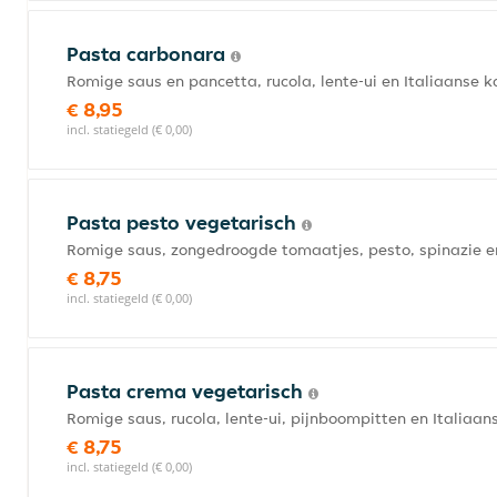
Pasta carbonara
Romige saus en pancetta, rucola, lente-ui en Italiaanse 
€ 8,95
incl. statiegeld (€ 0,00)
Pasta pesto vegetarisch
Romige saus, zongedroogde tomaatjes, pesto, spinazie e
€ 8,75
incl. statiegeld (€ 0,00)
Pasta crema vegetarisch
Romige saus, rucola, lente-ui, pijnboompitten en Italiaan
€ 8,75
incl. statiegeld (€ 0,00)