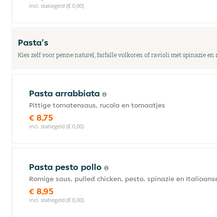
incl. statiegeld (€ 0,00)
Pasta's
Kies zelf voor penne naturel, farfalle volkoren of ravioli met spinazie en 
Pasta arrabbiata
Pittige tomatensaus, rucola en tomaatjes
€ 8,75
incl. statiegeld (€ 0,00)
Pasta pesto pollo
Romige saus, pulled chicken, pesto, spinazie en Italiaan
€ 8,95
incl. statiegeld (€ 0,00)