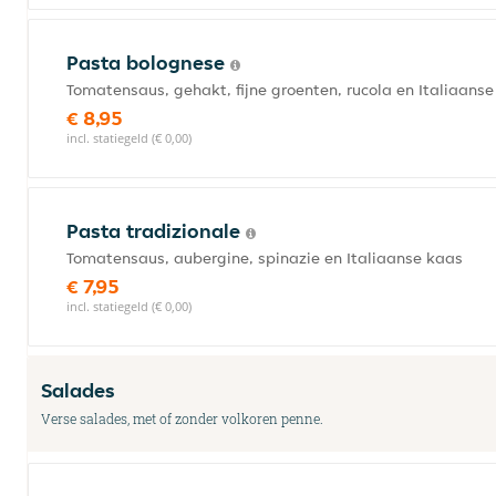
Pasta bolognese
Tomatensaus, gehakt, fijne groenten, rucola en Italiaans
€ 8,95
incl. statiegeld (€ 0,00)
Pasta tradizionale
Tomatensaus, aubergine, spinazie en Italiaanse kaas
€ 7,95
incl. statiegeld (€ 0,00)
Salades
Verse salades, met of zonder volkoren penne.