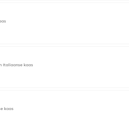
kaas
n Italiaanse kaas
se kaas