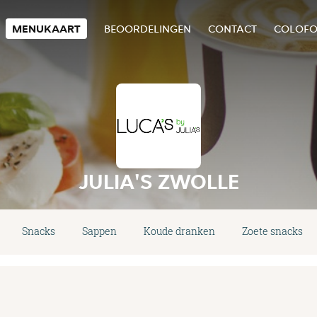
MENUKAART
BEOORDELINGEN
CONTACT
COLOF
JULIA'S ZWOLLE
Snacks
Sappen
Koude dranken
Zoete snacks