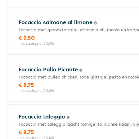
Focaccia salmone al limone
Focaccia met gerookte zalm, citroen aioli, rucola en kapp
€ 9,50
incl. statiegeld (€ 0,00)
Focaccia Pollo Picante
Focaccia met pulled chicken, rode (pittige) pesto en rucol
€ 8,75
incl. statiegeld (€ 0,00)
Focaccia taleggio
Focaccia met taleggio (zacht romige Italiaanse kaas), vi
€ 8,75
incl. statiegeld (€ 0,00)