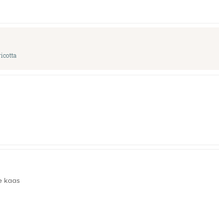
ricotta
se kaas