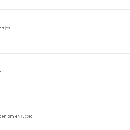
ertjes
a
jgenjam en rucola