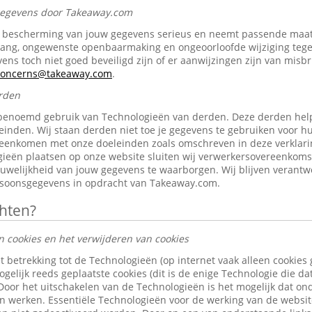
 gegevens door Takeaway.com
bescherming van jouw gegevens serieus en neemt passende maat
gang, ongewenste openbaarmaking en ongeoorloofde wijziging tegen 
ens toch niet goed beveiligd zijn of er aanwijzingen zijn van misb
-concerns@takeaway.com
.
rden
benoemd gebruik van Technologieën van derden. Deze derden help
inden. Wij staan derden niet toe je gegevens te gebruiken voor h
reenkomen met onze doeleinden zoals omschreven in deze verklari
ieën plaatsen op onze website sluiten wij verwerkersovereenkom
ouwelijkheid van jouw gegevens te waarborgen. Wij blijven verantw
rsoonsgegevens in opdracht van Takeaway.com.
chten?
n cookies en het verwijderen van cookies
t betrekking tot de Technologieën (op internet vaak alleen cookies
gelijk reeds geplaatste cookies (dit is de enige Technologie die d
 Door het uitschakelen van de Technologieën is het mogelijk dat o
len werken. Essentiële Technologieën voor de werking van de websi