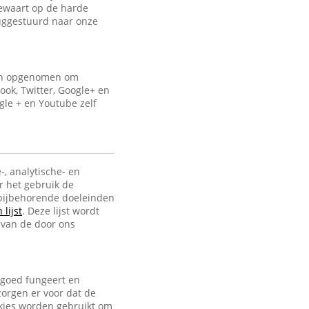
bewaart op de harde
uggestuurd naar onze
ijn opgenomen om
ook, Twitter, Google+ en
gle + en Youtube zelf
-, analytische- en
r het gebruik de
e bijbehorende doeleinden
lijst
. Deze lijst wordt
 van de door ons
 goed fungeert en
zorgen er voor dat de
ookies worden gebruikt om