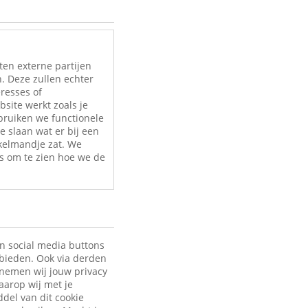
ten externe partijen
. Deze zullen echter
eresses of
site werkt zoals je
bruiken we functionele
e slaan wat er bij een
nkelmandje zat. We
s om te zien hoe we de
en social media buttons
 bieden. Ook via derden
 nemen wij jouw privacy
aarop wij met je
ddel van dit cookie