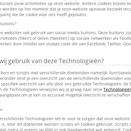
 tussen jouw activiteiten op onze website. Andere cookies blijven 
en worden op het moment dat je onze website opnieuw bezoekt ter
partij die de cookie voor ons heeft geplaatst.
buttons?
e websites ook gebruik van social media buttons. Deze buttons z
omoten (‘liken’) of delen (‘tweeten’) op sociale netwerken als Faceb
erken door middel van stukjes code die van Facebook, Twitter, Goo
j gebruik van deze Technologieën?
ckers en scripts met verschillende doeleinden namelijk: functionele
eronder vind je een overzicht van de verschillende doeleinden voo
specifiek overzicht van alle door ons gebruikte Technologieën, d
an de Technologieën verwijzen wij je graag naar onze
Technologieën 
aangepast om je een zo accuraat mogelijk overzicht te verschaffen
.
en
erschillende Technologieën om er voor te zorgen dat onze website
 is. Voor dit doeleinde worden scripts en cookies gebruikt. Scripts 
n dat zodra jij ergens op klikt er ook daadwerkelijk wat gebeurd. C