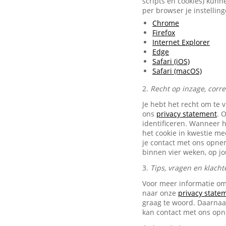
scripts en cookies) kunn
per browser je instellin
Chrome
Firefox
Internet Explorer
Edge
Safari (iOS)
Safari (macOS)
2.
Recht op inzage, corr
Je hebt het recht om te 
ons
privacy statement
. 
identificeren. Wanneer 
het cookie in kwestie me
je contact met ons opn
binnen vier weken, op j
3.
Tips, vragen en klacht
Voor meer informatie om
naar onze
privacy state
graag te woord. Daarnaas
kan contact met ons op