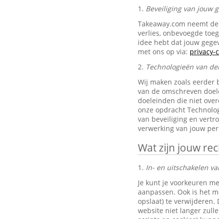
1.
Beveiliging van jouw
Takeaway.com neemt de 
verlies, onbevoegde toe
idee hebt dat jouw gegev
met ons op via:
privacy
2.
Technologieën van de
Wij maken zoals eerder 
van de omschreven doele
doeleinden die niet ove
onze opdracht Technolog
van beveiliging en vertr
verwerking van jouw pe
Wat zijn jouw re
1.
In- en uitschakelen va
Je kunt je voorkeuren me
aanpassen. Ook is het mo
opslaat) te verwijderen.
website niet langer zul