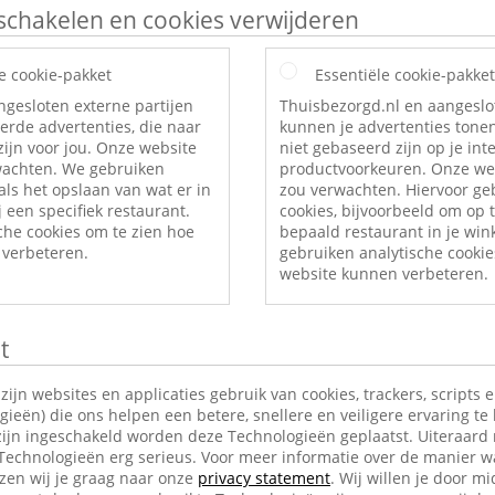
itschakelen en cookies verwijderen
e cookie-pakket
Essentiële cookie-pakket
ngesloten externe partijen
Thuisbezorgd.nl en aangeslo
erde advertenties, die naar
kunnen je advertenties tonen
ijn voor jou. Onze website
niet gebaseerd zijn op je int
rwachten. We gebruiken
productvoorkeuren. Onze web
als het opslaan van wat er in
zou verwachten. Hiervoor ge
 een specifiek restaurant.
cookies, bijvoorbeeld om op t
che cookies om te zien hoe
bepaald restaurant in je wi
verbeteren.
gebruiken analytische cookie
website kunnen verbeteren.
t
jn websites en applicaties gebruik van cookies, trackers, scripts 
ieën) die ons helpen een betere, snellere en veiligere ervaring te
ijn ingeschakeld worden deze Technologieën geplaatst. Uiteraard
 Technologieën erg serieus. Voor meer informatie over de manier w
en wij je graag naar onze
privacy statement
. Wij willen je door mi