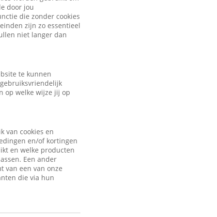
de door jou
nctie die zonder cookies
inden zijn zo essentieel
ullen niet langer dan
ebsite te kunnen
gebruiksvriendelijk
 op welke wijze jij op
ik van cookies en
iedingen en/of kortingen
uikt en welke producten
passen. Een ander
mt van een van onze
anten die via hun