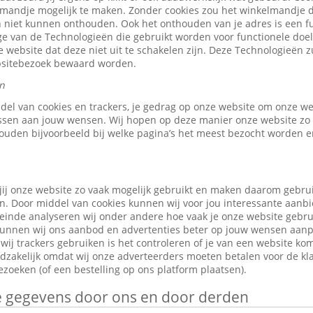
elmandje mogelijk te maken. Zonder cookies zou het winkelmandje 
 niet kunnen onthouden. Ook het onthouden van je adres is een fu
e van de Technologieën die gebruikt worden voor functionele doele
 website dat deze niet uit te schakelen zijn. Deze Technologieën z
ebsitebezoek bewaard worden.
n
ddel van cookies en trackers, je gedrag op onze website om onze w
ssen aan jouw wensen. Wij hopen op deze manier onze website zo 
ouden bijvoorbeeld bij welke pagina’s het meest bezocht worden en
jij onze website zo vaak mogelijk gebruikt en maken daarom gebru
n. Door middel van cookies kunnen wij voor jou interessante aanb
leinde analyseren wij onder andere hoe vaak je onze website gebr
o kunnen wij ons aanbod en advertenties beter op jouw wensen aan
ij trackers gebruiken is het controleren of je van een website ko
odzakelijk omdat wij onze adverteerders moeten betalen voor de kl
zoeken (of een bestelling op ons platform plaatsen).
je gegevens door ons en door derden