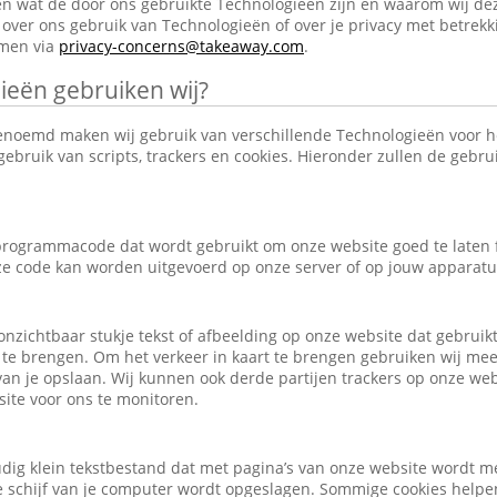
en wat de door ons gebruikte Technologieën zijn en waarom wij de
over ons gebruik van Technologieën of over je privacy met betrekk
emen via
privacy-concerns@takeaway.com
.
ieën gebruiken wij?
enoemd maken wij gebruik van verschillende Technologieën voor 
ebruik van scripts, trackers en cookies. Hieronder zullen de gebr
e programmacode dat wordt gebruikt om onze website goed te laten
eze code kan worden uitgevoerd op onze server of op jouw apparatu
, onzichtbaar stukje tekst of afbeelding op onze website dat gebrui
 te brengen. Om het verkeer in kaart te brengen gebruiken wij mee
an je opslaan. Wij kunnen ook derde partijen trackers op onze we
ite voor ons te monitoren.
udig klein tekstbestand dat met pagina’s van onze website wordt m
schijf van je computer wordt opgeslagen. Sommige cookies helpen