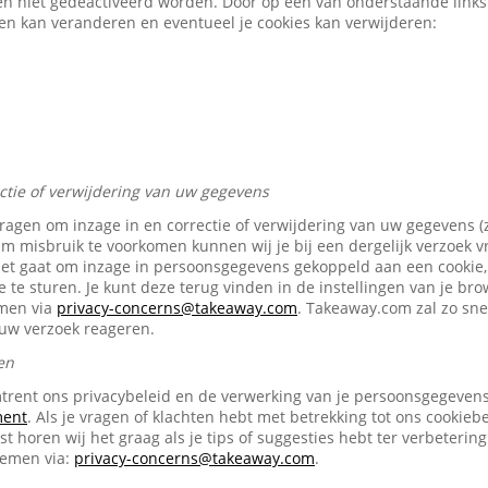
en niet gedeactiveerd worden. Door op een van onderstaande links t
gen kan veranderen en eventueel je cookies kan verwijderen:
ectie of verwijdering van uw gegevens
vragen om inzage in en correctie of verwijdering van uw gegevens (
Om misbruik te voorkomen kunnen wij je bij een dergelijk verzoek 
het gaat om inzage in persoonsgegevens gekoppeld aan een cookie, 
e te sturen. Je kunt deze terug vinden in de instellingen van je br
emen via
privacy-concerns@takeaway.com
. Takeaway.com zal zo snel
ouw verzoek reageren.
en
trent ons privacybeleid en de verwerking van je persoonsgegevens 
ment
. Als je vragen of klachten hebt met betrekking tot ons cookiebe
t horen wij het graag als je tips of suggesties hebt ter verbetering
nemen via:
privacy-concerns@takeaway.com
.