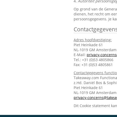
4.
Autoriteit persoonsge
Op grond van de General 
dienen, het recht om een
persoonsgegevens. Je ka
Contactgegeven
Adres hoofdvestiging:
Piet Heinkade 61
NL-1019 GM Amsterdam
E-Mail:
privacy-concern
Tel.: +31 (0)53 4805866
Fax: +31 (0)53 4805861
Contactgegevens functi
Takeaway.com Functiona
z.Hd. Daniël Bos & Soph
Piet Heinkade 61
NL-1019 GM Amsterda
privacy-concerns@take
Dit Cookie statement ka