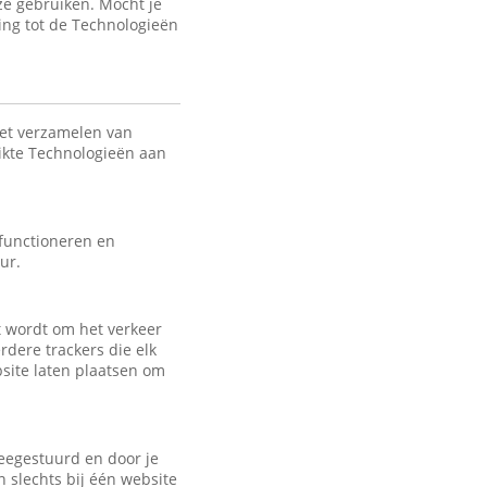
ze gebruiken. Mocht je
ing tot de Technologieën
het verzamelen van
uikte Technologieën aan
 functioneren en
ur.
kt wordt om het verkeer
rdere trackers die elk
bsite laten plaatsen om
eegestuurd en door je
 slechts bij één website