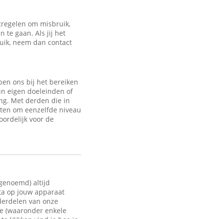
regelen om misbruik,
te gaan. Als jij het
ruik, neem dan contact
en ons bij het bereiken
un eigen doeleinden of
ng. Met derden die in
sten om eenzelfde niveau
oordelijk voor de
 genoemd) altijd
ata op jouw apparaat
nderdelen van onze
te (waaronder enkele